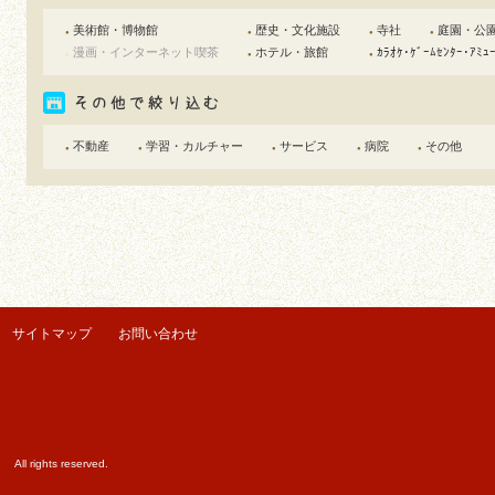
美術館・博物館
歴史・文化施設
寺社
庭園・公
●
●
●
●
漫画・インターネット喫茶
ホテル・旅館
ｶﾗｵｹ･ｹﾞｰﾑｾﾝﾀｰ･ｱﾐｭ
●
●
●
不動産
学習・カルチャー
サービス
病院
その他
●
●
●
●
●
サイトマップ
お問い合わせ
ights reserved.