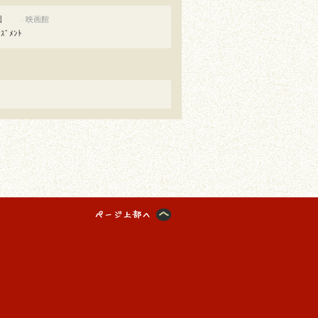
園
映画館
●
ｰｽﾞﾒﾝﾄ