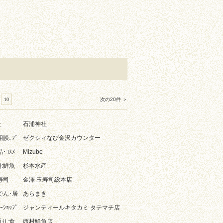
10
次の20件 ＞
社
石浦神社
相談､ﾌﾞ
ゼクシィなび金沢カウンター
品･ｺｽﾒ
Mizube
:鮮魚
杉本水産
寿司
金澤 玉寿司総本店
でん･居
あらまき
ﾘｰｼｮｯﾌﾟ
ジャンティールキタカミ タテマチ店
り:食
西村鮮魚店