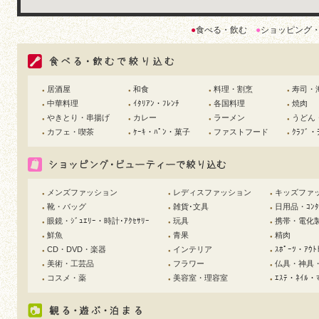
●
食べる・飲む
●
ショッピング
居酒屋
和食
料理・割烹
寿司・
●
●
●
●
中華料理
ｲﾀﾘｱﾝ・ﾌﾚﾝﾁ
各国料理
焼肉
●
●
●
●
やきとり・串揚げ
カレー
ラーメン
うどん
●
●
●
●
カフェ・喫茶
ｹｰｷ・ﾊﾟﾝ・菓子
ファストフード
ｸﾗﾌﾞ・
●
●
●
●
メンズファッション
レディスファッション
キッズファ
●
●
●
靴・バッグ
雑貨･文具
日用品・ｺﾝﾀｸ
●
●
●
眼鏡・ｼﾞｭｴﾘｰ・時計･ｱｸｾｻﾘｰ
玩具
携帯・電化
●
●
●
鮮魚
青果
精肉
●
●
●
CD・DVD・楽器
インテリア
ｽﾎﾟｰﾂ・ｱｳﾄ
●
●
●
美術・工芸品
フラワー
仏具・神具
●
●
●
コスメ・薬
美容室・理容室
ｴｽﾃ・ﾈｲﾙ・ﾏ
●
●
●