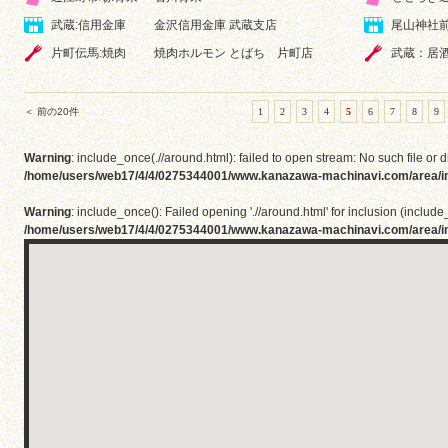
武蔵:信用金庫
金沢信用金庫 武蔵支店
尾山神社前
片町伝馬:焼肉
焼肉ホルモン とばち 片町店
武蔵：居
＜ 前の20件
1
2
3
4
5
6
7
8
9
Warning
: include_once(.//around.html): failed to open stream: No such file or d
/home/users/web17/4/4/0275344001/www.kanazawa-machinavi.com/area/i
Warning
: include_once(): Failed opening './/around.html' for inclusion (include_
/home/users/web17/4/4/0275344001/www.kanazawa-machinavi.com/area/i