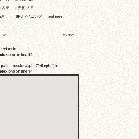
:古美
古美術 大谷
酒屋
NIKUダイニング meat meet
10
次の20件 ＞
irectory in
ndex.php
on line
94
path='.:/usr/local/php72/lib/php') in
ndex.php
on line
94