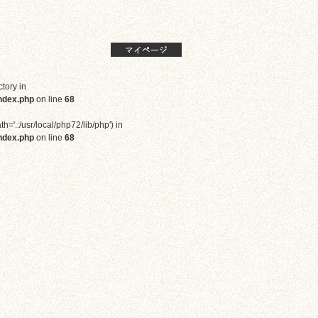
ctory in
ndex.php
on line
68
th='.:/usr/local/php72/lib/php') in
ndex.php
on line
68