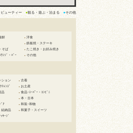
・ビューティー
●
観る・遊ぶ・泊まる
●
その他
海鮮
洋食
●
鉄板焼・ステーキ
●
・そば
たこ焼き・お好み焼き
●
ﾗｳﾝｼﾞ・ﾊﾞｰ
その他
●
ッション
古着
●
ﾄﾚﾝｽﾞ
お土産
●
製品
食品･ｽｰﾊﾟｰ・ｺﾝﾋﾞﾆ
●
本・古本
●
ﾄﾞｱ
和装･和物
●
・結納品
和菓子・スイーツ
●
ｯｻｰｼﾞ