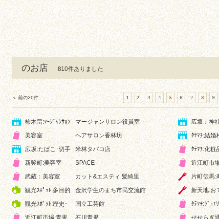
のお店
810件ありました
＜ 前の20件
1
2
3
4
5
6
7
8
9
柿木畠:ﾏｰｼﾞｬﾝｻﾛﾝ
マージャンサロン役員室
広坂：神
美容室
ヘアサロン香林坊
ﾀﾃﾏﾁ:結婚
広坂:たばこ･切手
米林タバコ店
ﾀﾃﾏﾁ:化粧
新竪町:美容室
SPACE
近江町市場
武蔵：美容室
カット&エスティ 髪綺里
片町伝馬:
観光ｽﾎﾟｯﾄ:多目的
金沢学生のまち市民交流館
新天地:お
観光ｽﾎﾟｯﾄ:歴史･
国立工芸館
ﾀﾃﾏﾁ:ｼﾞｭｴ
近江町市場:青果
石川青果
せせらぎ通