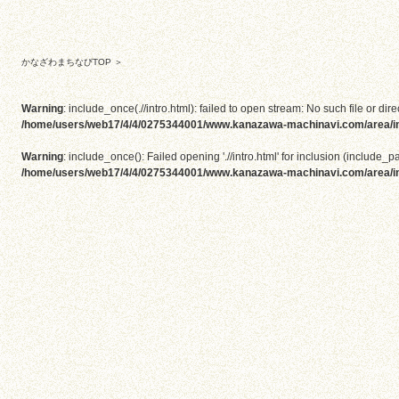
かなざわまちなびTOP
＞
Warning
: include_once(.//intro.html): failed to open stream: No such file or dire
/home/users/web17/4/4/0275344001/www.kanazawa-machinavi.com/area/i
Warning
: include_once(): Failed opening './/intro.html' for inclusion (include_pa
/home/users/web17/4/4/0275344001/www.kanazawa-machinavi.com/area/i