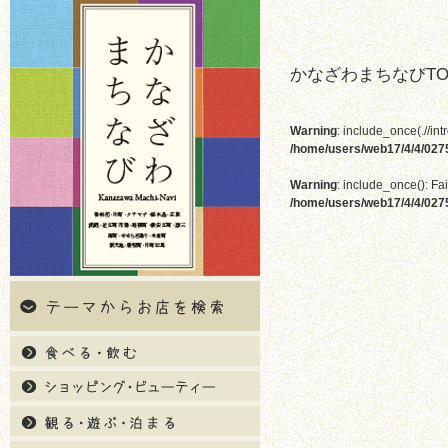
かなざわまちなびTO
Warning
: include_once(.//int
/home/users/web17/4/4/02
Warning
: include_once(): Fai
/home/users/web17/4/4/02