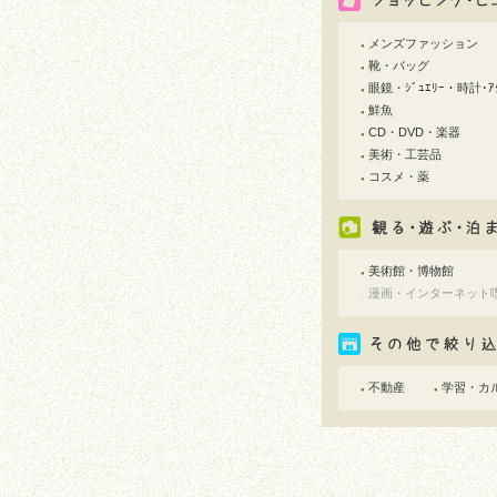
メンズファッション
●
靴・バッグ
●
眼鏡・ｼﾞｭｴﾘｰ・時計･ｱｸ
●
鮮魚
●
CD・DVD・楽器
●
美術・工芸品
●
コスメ・薬
●
美術館・博物館
●
漫画・インターネット
●
不動産
学習・カ
●
●