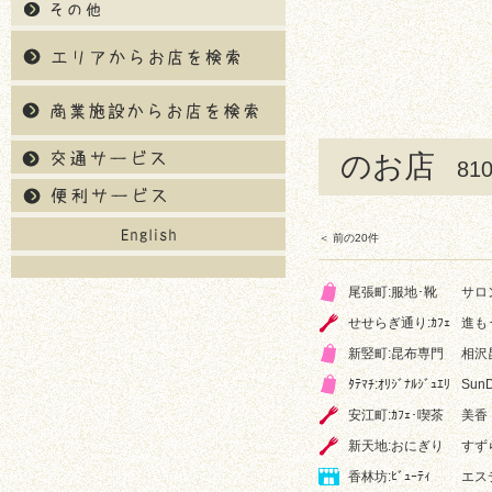
のお店
8
＜ 前の20件
尾張町:服地･靴
サロ
せせらぎ通り:ｶﾌｪ
進も
新竪町:昆布専門
相沢
ﾀﾃﾏﾁ:ｵﾘｼﾞﾅﾙｼﾞｭｴﾘ
Sun
安江町:ｶﾌｪ･喫茶
美香
新天地:おにぎり
すず
香林坊:ﾋﾞｭｰﾃｨ
エス