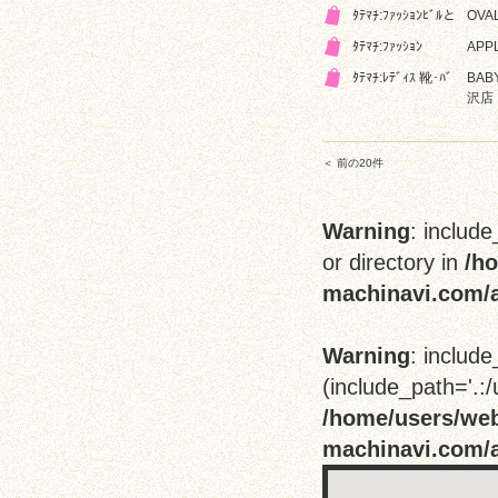
ﾀﾃﾏﾁ:ﾌｧｯｼｮﾝﾋﾞﾙと
OVA
ﾀﾃﾏﾁ:ﾌｧｯｼｮﾝ
APP
ﾀﾃﾏﾁ:ﾚﾃﾞｨｽ 靴･ﾊﾞ
BABY
沢店
＜ 前の20件
Warning
: include
or directory in
/h
machinavi.com/a
Warning
: include
(include_path='.:/
/home/users/we
machinavi.com/a