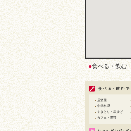
●
食べる・飲
居酒屋
●
中華料理
●
やきとり・串揚げ
●
カフェ・喫茶
●