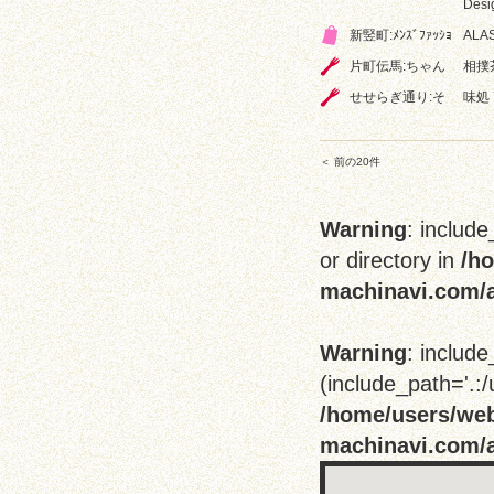
Desi
新竪町:ﾒﾝｽﾞﾌｧｯｼｮ
ALA
片町伝馬:ちゃん
相撲
せせらぎ通り:そ
味処
＜ 前の20件
Warning
: include
or directory in
/h
machinavi.com/a
Warning
: include
(include_path='.:/
/home/users/we
machinavi.com/a