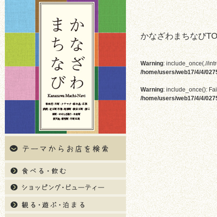
かなざわまちなびTO
Warning
: include_once(.//int
/home/users/web17/4/4/02
Warning
: include_once(): Fai
/home/users/web17/4/4/02