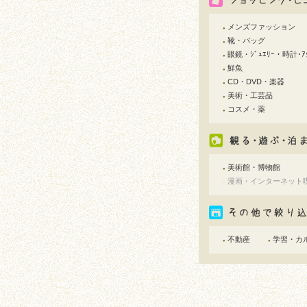
メンズファッション
●
靴・バッグ
●
眼鏡・ｼﾞｭｴﾘｰ・時計･ｱｸ
●
鮮魚
●
CD・DVD・楽器
●
美術・工芸品
●
コスメ・薬
●
美術館・博物館
●
漫画・インターネット
●
不動産
学習・カ
●
●