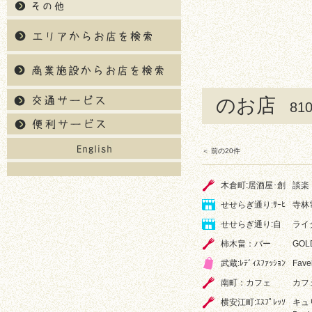
のお店
8
＜ 前の20件
木倉町:居酒屋･創
談楽
せせらぎ通り:ｻｰﾋ
寺林
せせらぎ通り:自
ライ
柿木畠：バー
GOL
武蔵:ﾚﾃﾞｨｽﾌｧｯｼｮﾝ
Fave
南町：カフェ
カフ
横安江町:ｴｽﾌﾟﾚｯｿ
キュリオ