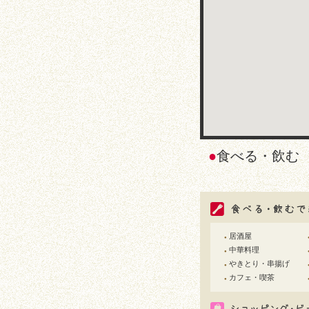
●
食べる・飲
居酒屋
●
中華料理
●
やきとり・串揚げ
●
カフェ・喫茶
●