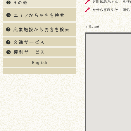
片町伝馬:ちゃん
相撲
せせらぎ通り:そ
味処
＜ 前の20件