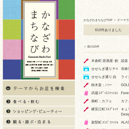
かなざわまちなびTOP
＞ テーマで
810件ありました
＜ 前の20件
木倉町:居酒屋･創
談楽
せせらぎ通り:ｻｰﾋ
寺林
せせらぎ通り:自
ライ
柿木畠：バー
GOL
武蔵:ﾚﾃﾞｨｽﾌｧｯｼｮﾝ
Fave
南町：カフェ
カフ
横安江町:ｴｽﾌﾟﾚｯｿ
キュリオ
Desi
新竪町:ﾒﾝｽﾞﾌｧｯｼｮ
ALA