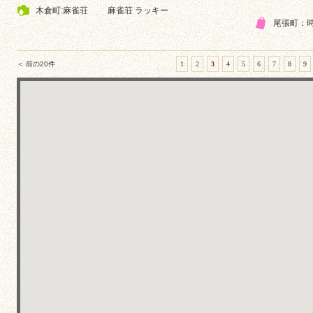
木倉町:麻雀荘
麻雀荘 ラッキー
尾張町：
＜ 前の20件
1
2
3
4
5
6
7
8
9