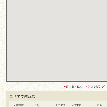
●
食べる・飲む
●
ショッピング
香林坊
片町
タテマチ
柿木畠
広坂
●
●
●
●
●