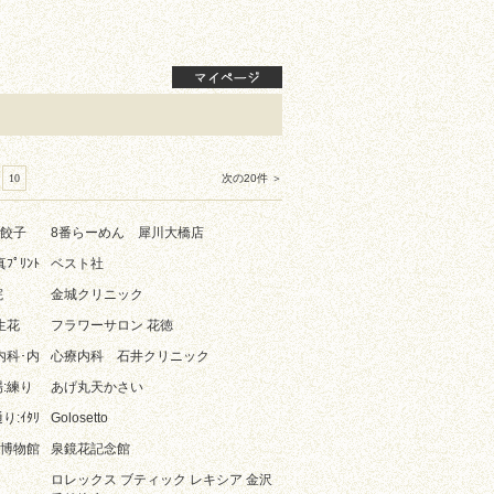
10
次の20件 ＞
･餃子
8番らーめん 犀川大橋店
ﾌﾟﾘﾝﾄ
ベスト社
院
金城クリニック
生花
フラワーサロン 花徳
内科･内
心療内科 石井クリニック
:練り
あげ丸天かさい
:ｲﾀﾘ
Golosetto
ﾄ:博物館
泉鏡花記念館
ロレックス ブティック レキシア 金沢