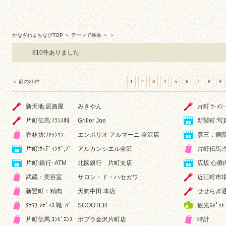
かなざわまちなびTOP
＞ テーマで検索 ＞ ＞
810件ありました
＜ 前の20件
1
2
3
4
5
6
7
8
9
新天地:居酒屋
みきやん
片町:ﾗｰﾒﾝ
片町伝馬:ﾌﾗﾝｽ料
Griller Joe
新竪町:写真
香林坊:ﾌｧｯｼｮﾝ
エンポリオ アルマーニ 金沢店
彦三：病
片町:ｳｪﾃﾞｨﾝｸﾞ,ﾌﾞ
アルカンシエル金沢
片町伝馬:
片町:銀行･ATM
北國銀行 片町支店
広坂:心療
武蔵：美容室
サロン・ド・ハセガワ
近江町市場
新竪町：精肉
天狗中田 本店
せせらぎ通り
ﾀﾃﾏﾁ:ﾚﾃﾞｨｽ 靴･ﾊﾞ
SCOOTER
観光ｽﾎﾟｯ
片町伝馬:ｺﾝﾋﾞｴﾝｽ
ポプラ金沢片町店
時計