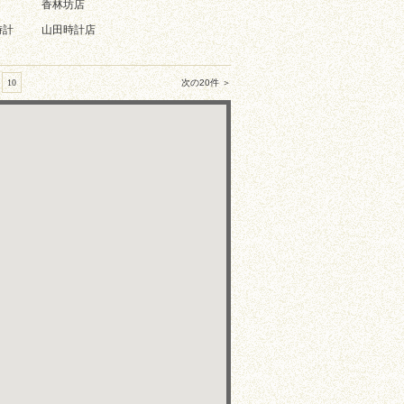
香林坊店
時計
山田時計店
10
次の20件 ＞