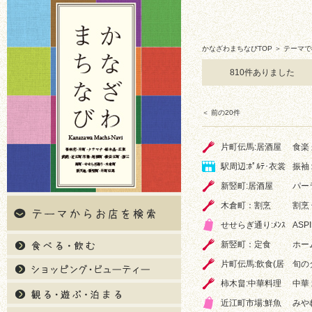
かなざわまちなびTOP
＞ テーマで
810件ありました
＜ 前の20件
片町伝馬:居酒屋
食楽
駅周辺:ﾎﾟﾙﾃ･衣裳
振袖
新竪町:居酒屋
パー
木倉町：割烹
割烹
せせらぎ通り:ﾒﾝｽ
ASP
新竪町：定食
ホー
片町伝馬:飲食(居
旬の
柿木畠:中華料理
中華
近江町市場:鮮魚
みや