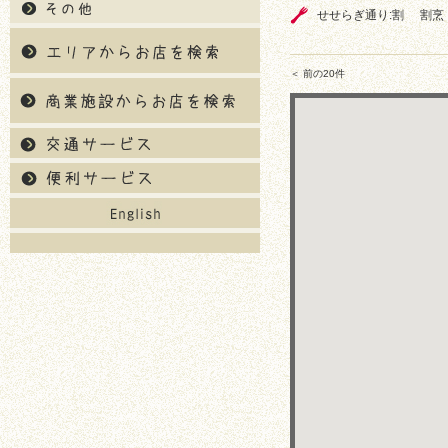
せせらぎ通り:割
割烹
＜ 前の20件