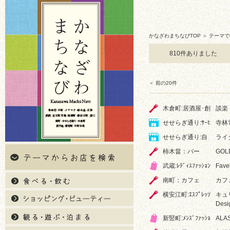
かなざわまちなびTOP
＞ テーマで
810件ありました
＜ 前の20件
木倉町:居酒屋･創
談楽
せせらぎ通り:ｻｰﾋ
寺林
せせらぎ通り:自
ライ
柿木畠：バー
GOL
武蔵:ﾚﾃﾞｨｽﾌｧｯｼｮﾝ
Fave
南町：カフェ
カフ
横安江町:ｴｽﾌﾟﾚｯｿ
キュリオ
Desi
新竪町:ﾒﾝｽﾞﾌｧｯｼｮ
ALA