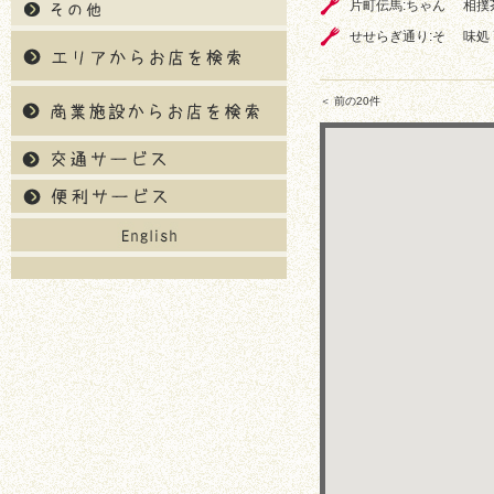
片町伝馬:ちゃん
相撲
せせらぎ通り:そ
味処
＜ 前の20件