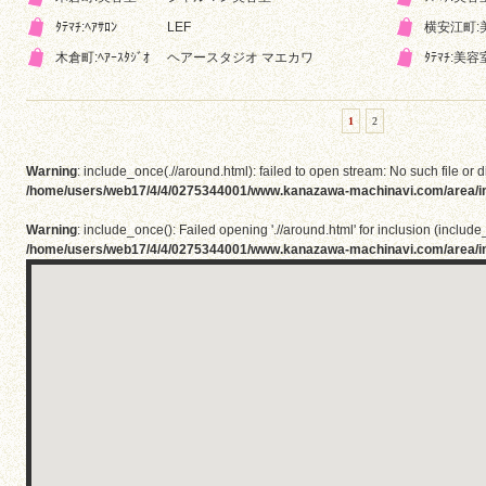
ﾀﾃﾏﾁ:ﾍｱｻﾛﾝ
LEF
横安江町:
木倉町:ﾍｱｰｽﾀｼﾞｵ
ヘアースタジオ マエカワ
ﾀﾃﾏﾁ:美容
1
2
Warning
: include_once(.//around.html): failed to open stream: No such file or d
/home/users/web17/4/4/0275344001/www.kanazawa-machinavi.com/area/i
Warning
: include_once(): Failed opening './/around.html' for inclusion (include_
/home/users/web17/4/4/0275344001/www.kanazawa-machinavi.com/area/i