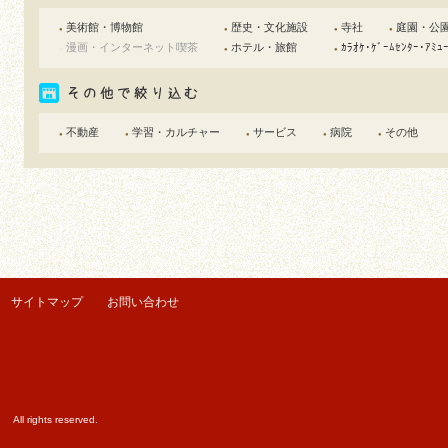
美術館・博物館
歴史・文化施設
寺社
庭園・公
●
●
●
●
漫画・インターネット喫茶
ホテル・旅館
ｶﾗｵｹ･ｹﾞｰﾑｾﾝﾀｰ･ｱﾐｭ
●
●
●
不動産
学習・カルチャー
サービス
病院
その他
●
●
●
●
●
サイトマップ
お問い合わせ
ights reserved.