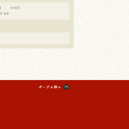
園
映画館
●
ｰｽﾞﾒﾝﾄ