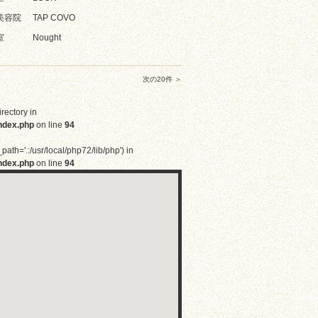
美容院
TAP COVO
室
Nought
次の20件 ＞
irectory in
ndex.php
on line
94
path='.:/usr/local/php72/lib/php') in
ndex.php
on line
94