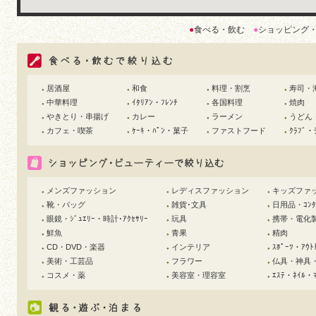
●
食べる・飲む
●
ショッピング
居酒屋
和食
料理・割烹
寿司・
●
●
●
●
中華料理
ｲﾀﾘｱﾝ・ﾌﾚﾝﾁ
各国料理
焼肉
●
●
●
●
やきとり・串揚げ
カレー
ラーメン
うどん
●
●
●
●
カフェ・喫茶
ｹｰｷ・ﾊﾟﾝ・菓子
ファストフード
ｸﾗﾌﾞ・
●
●
●
●
メンズファッション
レディスファッション
キッズファ
●
●
●
靴・バッグ
雑貨･文具
日用品・ｺﾝﾀｸ
●
●
●
眼鏡・ｼﾞｭｴﾘｰ・時計･ｱｸｾｻﾘｰ
玩具
携帯・電化
●
●
●
鮮魚
青果
精肉
●
●
●
CD・DVD・楽器
インテリア
ｽﾎﾟｰﾂ・ｱｳﾄ
●
●
●
美術・工芸品
フラワー
仏具・神具
●
●
●
コスメ・薬
美容室・理容室
ｴｽﾃ・ﾈｲﾙ・ﾏ
●
●
●