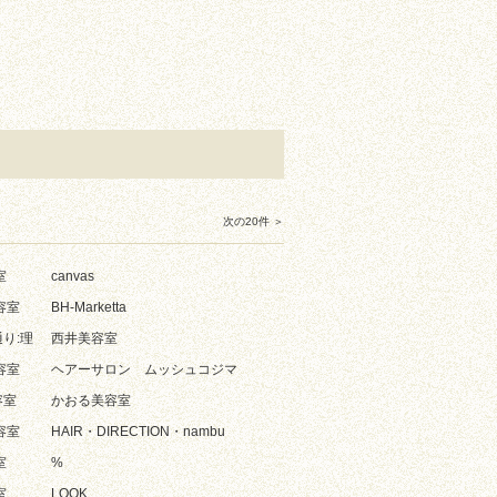
次の20件 ＞
室
canvas
容室
BH-Marketta
り:理
西井美容室
容室
ヘアーサロン ムッシュコジマ
容室
かおる美容室
容室
HAIR・DIRECTION・nambu
室
%
室
LOOK