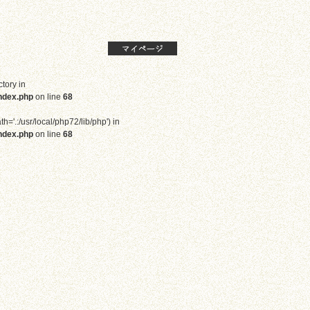
ctory in
ndex.php
on line
68
th='.:/usr/local/php72/lib/php') in
ndex.php
on line
68