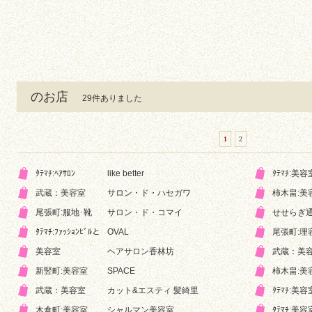
のお店
29件ありました
1
2
ﾀﾃﾏﾁ:ﾍｱｻﾛﾝ
like better
ﾀﾃﾏﾁ:美容
武蔵：美容室
サロン・ド・ハセガワ
柿木畠:美
尾張町:服地･靴
サロン・ド・コマイ
せせらぎ通
ﾀﾃﾏﾁ:ﾌｧｯｼｮﾝﾋﾞﾙと
OVAL
尾張町:理
美容室
ヘアサロン香林坊
武蔵：美
新竪町:美容室
SPACE
柿木畠:美
武蔵：美容室
カット&エスティ 髪綺里
ﾀﾃﾏﾁ:美容
木倉町:美容室
シャルマン美容室
ﾀﾃﾏﾁ:美容