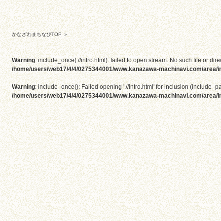
かなざわまちなびTOP
＞
Warning
: include_once(.//intro.html): failed to open stream: No such file or dire
/home/users/web17/4/4/0275344001/www.kanazawa-machinavi.com/area/i
Warning
: include_once(): Failed opening './/intro.html' for inclusion (include_pa
/home/users/web17/4/4/0275344001/www.kanazawa-machinavi.com/area/i