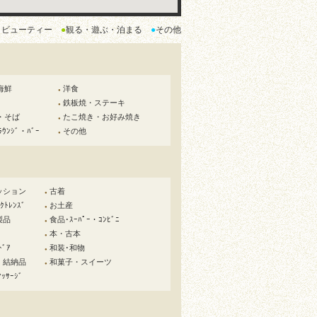
・ビューティー
●
観る・遊ぶ・泊まる
●
その他
海鮮
洋食
●
鉄板焼・ステーキ
●
・そば
たこ焼き・お好み焼き
●
ﾗｳﾝｼﾞ・ﾊﾞｰ
その他
●
ッション
古着
●
ﾄﾚﾝｽﾞ
お土産
●
製品
食品･ｽｰﾊﾟｰ・ｺﾝﾋﾞﾆ
●
本・古本
●
ﾄﾞｱ
和装･和物
●
・結納品
和菓子・スイーツ
●
ｯｻｰｼﾞ