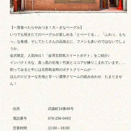
【一度食べたらやみつき！大～きなベーグル】
いつでも焼きたてのベーグルが楽しめる「とべーぐる」。「ふわっ、もち
っ」な食感、そしてたくさんの品揃えに、ファンも多いのではないでしょ
うか。
金沢限定、人気No1！「金澤五郎島スイートポテト」をご紹介♪
インパクト大な、真っ黒の生地！竹炭とココアが練りこまれています。…
割ってみると中には五郎島金時のポテトクリームが･･･
ほんのりビターな生地と甘～い濃厚クリームの組み合わせ、たまりませ
ん！
住所
武蔵町16番48号
電話番号
076-256-0443
営業時間
11:00～16:00