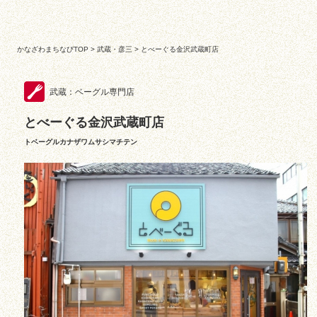
かなざわまちなびTOP
>
武蔵・彦三
> とべーぐる金沢武蔵町店
武蔵：ベーグル専門店
とべーぐる金沢武蔵町店
トベーグルカナザワムサシマチテン