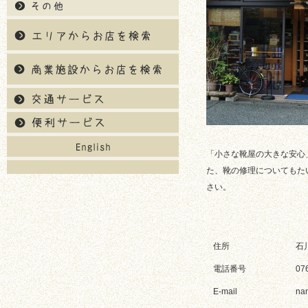
「小さな靴屋の大きな安心
た、靴の修理についてもた
さい。
住所
石
電話番号
07
E-mail
na