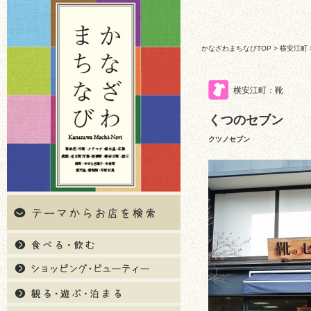
かなざわまちなびTOP
>
横安江町
横安江町：靴
くつのセブン
クツノセブン