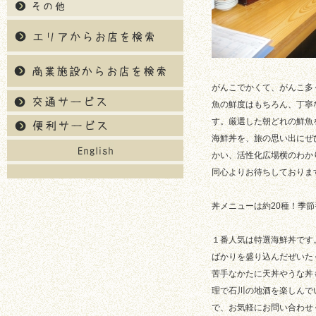
がんこでかくて、がんこ多
魚の鮮度はもちろん、丁寧
す。厳選した朝どれの鮮魚
海鮮丼を、旅の思い出にぜ
かい、活性化広場横のわか
同心よりお待ちしておりま
丼メニューは約20種！季
１番人気は特選海鮮丼です
ばかりを盛り込んだぜいた
苦手なかたに天丼やうな丼
理で石川の地酒を楽しんで
で、お気軽にお問い合わせ