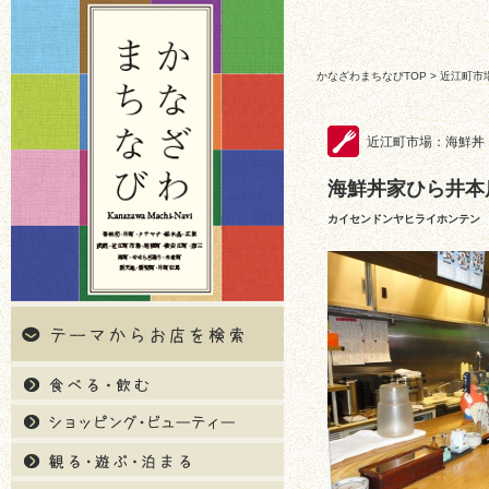
かなざわまちなびTOP
>
近江町市
近江町市場：海鮮丼
海鮮丼家ひら井本
カイセンドンヤヒライホンテン