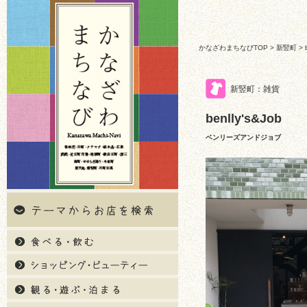
かなざわまちなびTOP
>
新竪町
> b
新竪町：雑貨
benlly's&Job
ベンリーズアンドジョブ