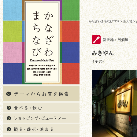
かなざわまちなびTOP
>
新天地
>
新天地：居酒屋
みきやん
ミキヤン