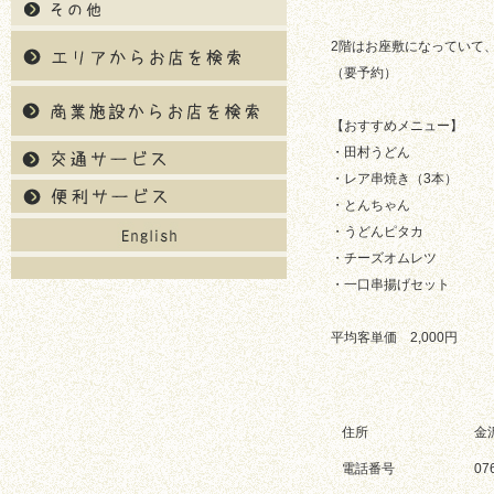
2階はお座敷になっていて
（要予約）
【おすすめメニュー】
・田村うどん
・レア串焼き（3本）
・とんちゃん
・うどんピタカ
・チーズオムレツ
・一口串揚げセット
平均客単価 2,000円
住所
金
電話番号
07