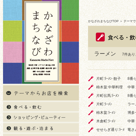
かなざわまちなびTOP
＞ テーマで
ラーメン
7件あり
片町:ﾗｰﾒﾝ･餃子
8番
柿木畠:中華料理
中華
片町伝馬:ﾗｰﾒﾝ
8番
片町:ﾗｰﾒﾝ
ラー
柿木畠:ﾗｰﾒﾝ
博多
木倉町:ﾗｰﾒﾝ
中華
せせらぎ通り:ﾗｰﾒ
竜さ