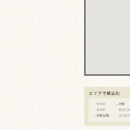
香林坊
片町
●
●
尾張町
横安江
●
●
片町伝馬
金沢駅
●
●