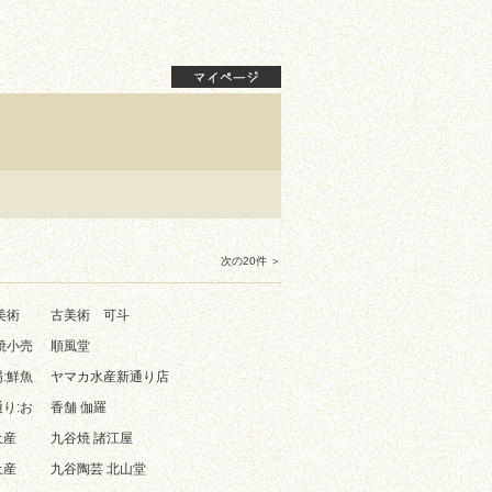
次の20件 ＞
美術
古美術 可斗
焼小売
順風堂
:鮮魚
ヤマカ水産新通り店
り:お
香舗 伽羅
土産
九谷焼 諸江屋
土産
九谷陶芸 北山堂