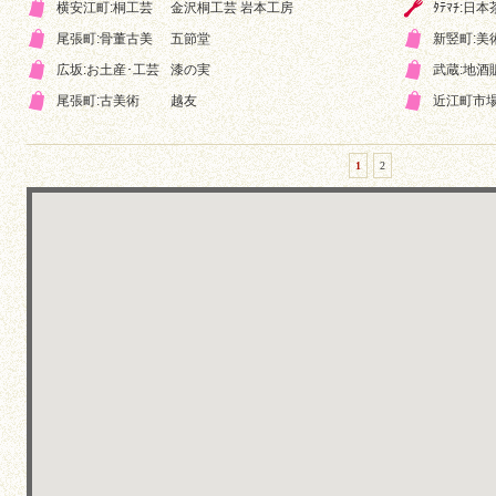
横安江町:桐工芸
金沢桐工芸 岩本工房
ﾀﾃﾏﾁ:日
尾張町:骨董古美
五節堂
新竪町:美
広坂:お土産･工芸
漆の実
武蔵:地酒
尾張町:古美術
越友
近江町市場
1
2