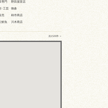
本茶専門
野田屋茶店
術･工芸
御倉
販売
柿市商店
:鮮魚
川木商店
次の20件 ＞