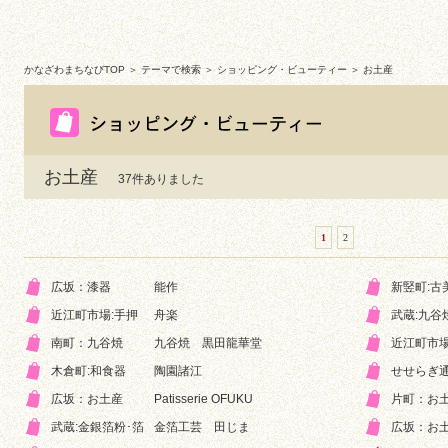
かなざわまちなびTOP
＞ テーマで検索 ＞ ショッピング・ビューティー ＞ お土産
お土産
37件ありました
1
2
広坂：漆器
能作
新竪町:古
近江町市場:手押
舟楽
武蔵:九谷
南町：九谷焼
九谷焼 黒田龍華堂
近江町市場
木倉町:和食器
陶園諸江
せせらぎ通
広坂：お土産
Patisserie OFUKU
片町：お
武蔵:金銀箔粉･箔
金箔工芸 田じま
広坂：お