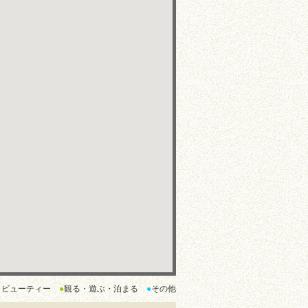
・ビューティー
●
観る・遊ぶ・泊まる
●
その他