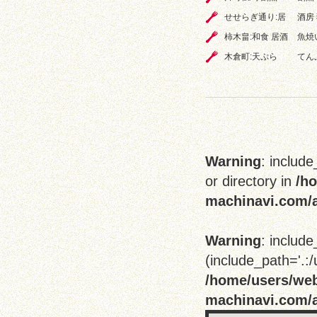
せせらぎ通り:居
酒房
柿木畠:和食 居酒
魚焼
木倉町:天ぷら
てん
Warning
: include
or directory in
/h
machinavi.com/a
Warning
: include
(include_path='.:/
/home/users/we
machinavi.com/a