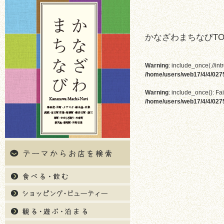
かなざわまちなびTO
Warning
: include_once(.//int
/home/users/web17/4/4/02
Warning
: include_once(): Fai
/home/users/web17/4/4/02