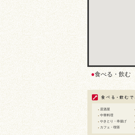
●
食べる・飲
居酒屋
●
中華料理
●
やきとり・串揚げ
●
カフェ・喫茶
●