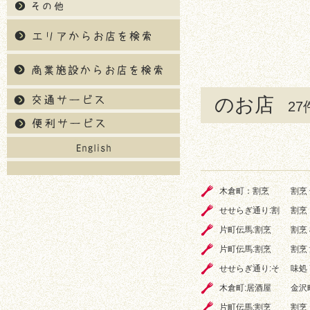
のお店
2
木倉町：割烹
割烹
せせらぎ通り:割
割烹
片町伝馬:割烹
割烹
片町伝馬:割烹
割烹
せせらぎ通り:そ
味処
木倉町:居酒屋
金沢
片町伝馬:割烹
割烹