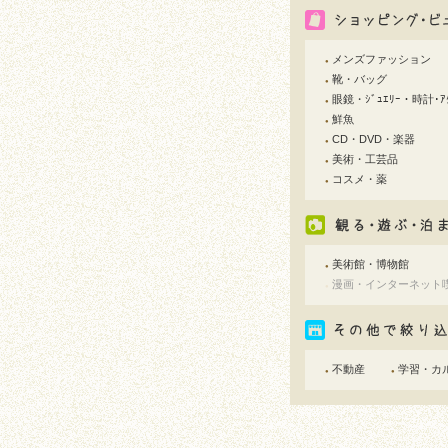
メンズファッション
●
靴・バッグ
●
眼鏡・ｼﾞｭｴﾘｰ・時計･ｱｸ
●
鮮魚
●
CD・DVD・楽器
●
美術・工芸品
●
コスメ・薬
●
美術館・博物館
●
漫画・インターネット
●
不動産
学習・カ
●
●