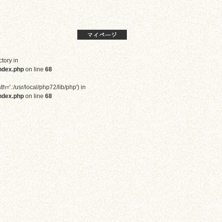
ctory in
ndex.php
on line
68
th='.:/usr/local/php72/lib/php') in
ndex.php
on line
68