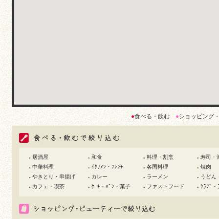
●
食べる・飲む
●
ショッピング
居酒屋
和食
料理・割烹
寿司・
●
●
●
●
中華料理
ｲﾀﾘｱﾝ・ﾌﾚﾝﾁ
各国料理
焼肉
●
●
●
●
やきとり・串揚げ
カレー
ラーメン
うどん
●
●
●
●
カフェ・喫茶
ｹｰｷ・ﾊﾟﾝ・菓子
ファストフード
ｸﾗﾌﾞ・
●
●
●
●