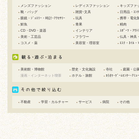
メンズファッション
レディスファッション
キッズファ
●
●
●
靴・バッグ
雑貨･文具
日用品・ｺﾝﾀｸ
●
●
●
眼鏡・ｼﾞｭｴﾘｰ・時計･ｱｸｾｻﾘｰ
玩具
携帯・電化
●
●
●
鮮魚
青果
精肉
●
●
●
CD・DVD・楽器
インテリア
ｽﾎﾟｰﾂ・ｱｳﾄ
●
●
●
美術・工芸品
フラワー
仏具・神具
●
●
●
コスメ・薬
美容室・理容室
ｴｽﾃ・ﾈｲﾙ・ﾏ
●
●
●
美術館・博物館
歴史・文化施設
寺社
庭園・公
●
●
●
●
漫画・インターネット喫茶
ホテル・旅館
ｶﾗｵｹ･ｹﾞｰﾑｾﾝﾀｰ･ｱﾐｭ
●
●
●
不動産
学習・カルチャー
サービス
病院
その他
●
●
●
●
●