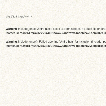
かなざわまちなびTOP
＞
Warning
: include_once(.//intro.html): failed to open stream: No such file or dire
/home/users/web17/4/4/0275344001/www.kanazawa-machinavi.com/area/i
Warning
: include_once(): Failed opening './/intro.html' for inclusion (include_pa
/home/users/web17/4/4/0275344001/www.kanazawa-machinavi.com/area/i