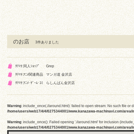
のお店
3件ありました
ﾀﾃﾏﾁ:同人ｼｮｯﾌﾟ
Grep
ﾀﾃﾏﾁ:ｱﾆﾒ関連商品
マンガ道 金沢店
ﾀﾃﾏﾁ:ｱﾆﾒ･ｹﾞｰﾑ･ｺﾐ
らしんばん金沢店
Warning
: include_once(.//around.html): failed to open stream: No such file or d
/home/users/web17/4/4/0275344001/www.kanazawa-machinavi.com/area/i
Warning
: include_once(): Failed opening './/around.html' for inclusion (include_
/home/users/web17/4/4/0275344001/www.kanazawa-machinavi.com/area/i