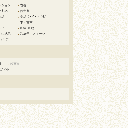
ッション
古着
●
ﾄﾚﾝｽﾞ
お土産
●
製品
食品･ｽｰﾊﾟｰ・ｺﾝﾋﾞﾆ
●
本・古本
●
ﾄﾞｱ
和装･和物
●
・結納品
和菓子・スイーツ
●
ｯｻｰｼﾞ
園
映画館
●
ｰｽﾞﾒﾝﾄ