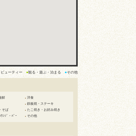
・ビューティー
●
観る・遊ぶ・泊まる
●
その他
海鮮
洋食
●
鉄板焼・ステーキ
●
・そば
たこ焼き・お好み焼き
●
ﾗｳﾝｼﾞ・ﾊﾞｰ
その他
●